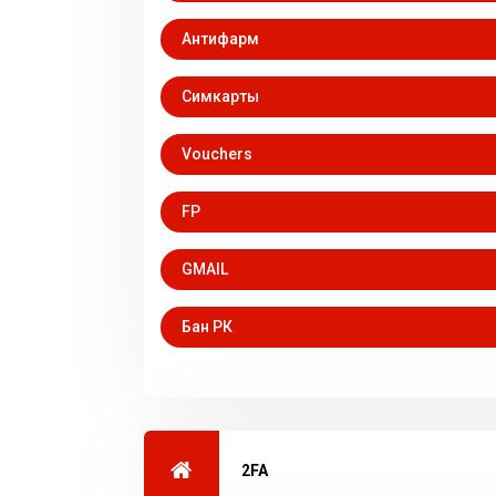
Антифарм
Симкарты
Vouchers
FP
GМАIL
Бан РК
2FA