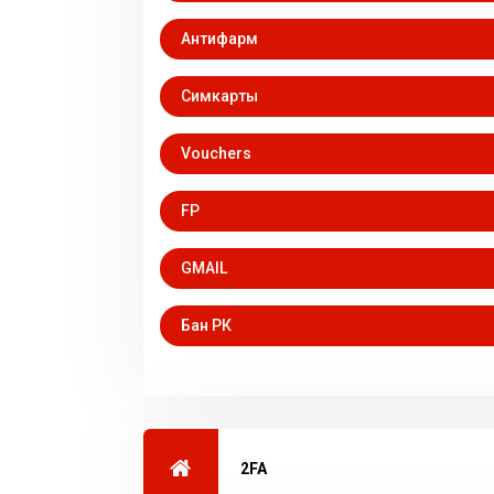
Антифарм
Симкарты
Vouchers
FP
GМАIL
Бан РК
2FA