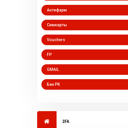
Антифарм
Симкарты
Vouchers
FP
GМАIL
Бан РК
2FA