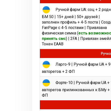
Ручной фарм UA: соц + 2 род
БМ 50 | 15+ дней | 50+ друзей |
заполнен профиль + 4-5 поста | Созд
FanPage c 4-5 постами | Привязана
физическая симка (
есть возможно
принять смс
) | 2FA | Привязан эмейл
Токен EAAB
Ручно
Ларго-9 | Ручной фарм UA + 9
авторегов + 2 ФП
Форте-10 | Ручной фарм UA + 
авторегов прилинкованных к БМу + 
ФП